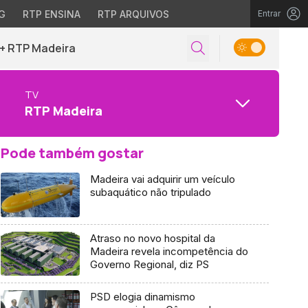
G
RTP ENSINA
RTP ARQUIVOS
Entrar
+ RTP Madeira
TV
RTP Madeira
Pode também gostar
Madeira vai adquirir um veículo
subaquático não tripulado
Atraso no novo hospital da
Madeira revela incompetência do
Governo Regional, diz PS
PSD elogia dinamismo