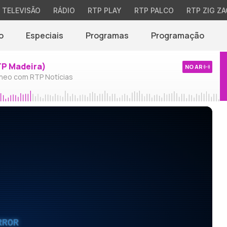
TELEVISÃO
RÁDIO
RTP PLAY
RTP PALCO
RTP ZIG ZA
o
Especiais
Programas
Programação
TP Madeira)
NO AR
neo com RTP Notícias
RROR