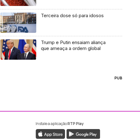
Terceira dose só para idosos
Trump e Putin ensaiam aliança
que ameaça a ordem global
PUB
Instale a aplicação
RTP Play
ebook da RTP Madeira
nstagram da RTP Madeira