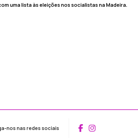
m uma lista às eleições nos socialistas na Madeira.
Aceder ao Fac
Aceder ao I
ga-nos nas redes sociais