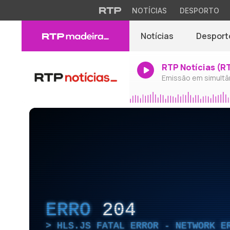
NOTÍCIAS
DESPORTO
Notícias
Desport
RTP Notícias (R
Emissão em simultâ
ERRO
204
HLS.JS FATAL ERROR - NETWORK E