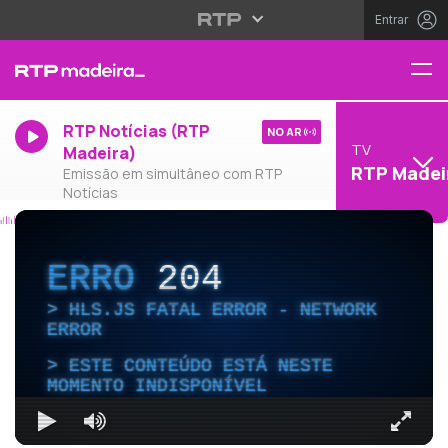
Entrar
RTP Notícias (RTP
NO AR
TV
Madeira)
RTP Madei
Emissão em simultâneo com RTP
Notícias
ERRO
204
HLS.JS FATAL ERROR - NETWORK
ERROR
ESTE CONTEÚDO ESTÁ NESTE
MOMENTO INDISPONÍVEL