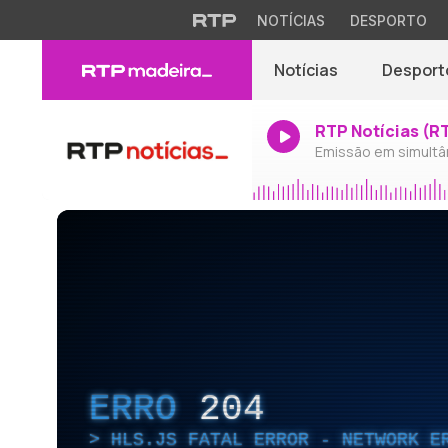
NOTÍCIAS
DESPORTO
Notícias
Desport
RTP Notícias (R
Emissão em simultâ
ERRO
204
HLS.JS FATAL ERROR - NETWORK E