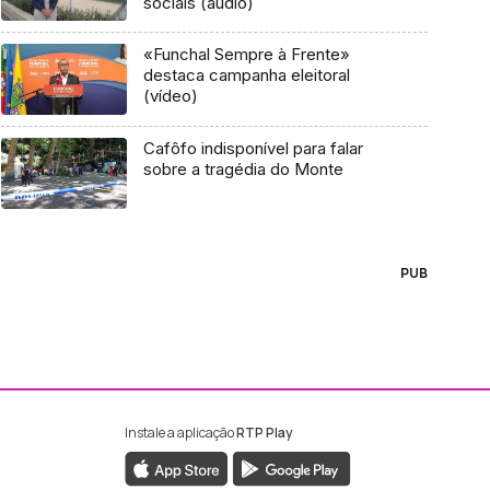
sociais (áudio)
«Funchal Sempre à Frente»
destaca campanha eleitoral
(vídeo)
Cafôfo indisponível para falar
sobre a tragédia do Monte
PUB
Instale a aplicação
RTP Play
ebook da RTP Madeira
nstagram da RTP Madeira