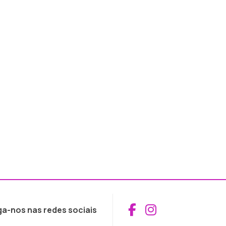
Aceder ao Fac
Aceder ao I
ga-nos nas redes sociais