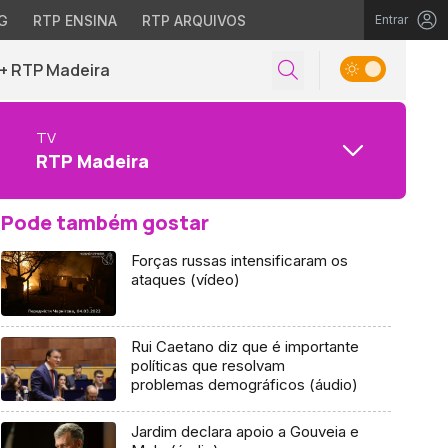
G
RTP ENSINA
RTP ARQUIVOS
Entrar
+ RTP Madeira
TV
RTP Madeira
Pode também gostar
Forças russas intensificaram os
ataques (vídeo)
Rui Caetano diz que é importante
políticas que resolvam
problemas demográficos (áudio)
Jardim declara apoio a Gouveia e