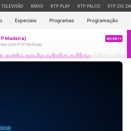
TELEVISÃO
RÁDIO
RTP PLAY
RTP PALCO
RTP ZIG ZA
o
Especiais
Programas
Programação
TP Madeira)
NO AR
neo com RTP Notícias
RROR