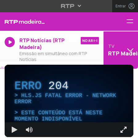
Entrar
RTP Notícias (RTP
NO AR
TV
Madeira)
RTP Madei
Emissão em simultâneo com RTP
Notícias
ERRO
204
HLS.JS FATAL ERROR - NETWORK
ERROR
ESTE CONTEÚDO ESTÁ NESTE
MOMENTO INDISPONÍVEL