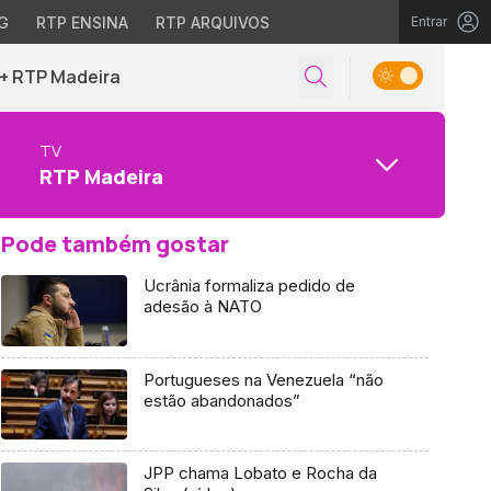
G
RTP ENSINA
RTP ARQUIVOS
Entrar
+ RTP Madeira
TV
RTP Madeira
Pode também gostar
Ucrânia formaliza pedido de
adesão à NATO
Portugueses na Venezuela “não
estão abandonados”
JPP chama Lobato e Rocha da