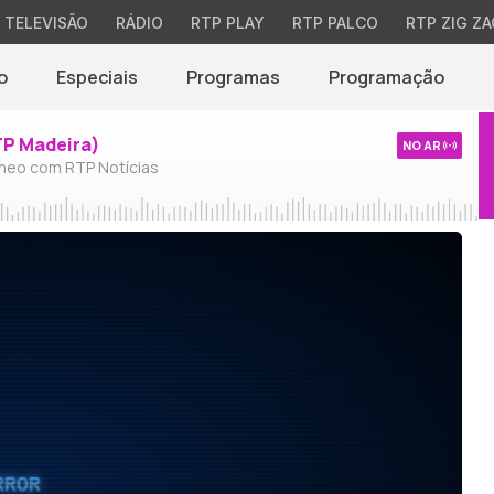
TELEVISÃO
RÁDIO
RTP PLAY
RTP PALCO
RTP ZIG ZA
o
Especiais
Programas
Programação
TP Madeira)
NO AR
neo com RTP Notícias
RROR