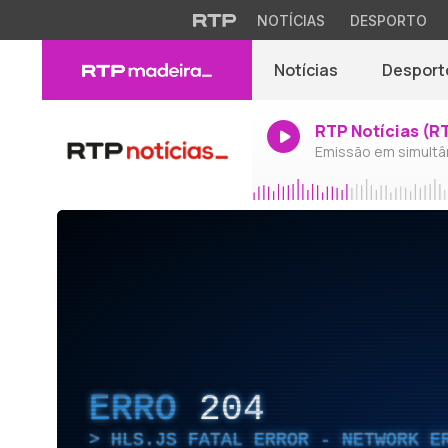
NOTÍCIAS
DESPORTO
Notícias
Desport
RTP Notícias (R
Emissão em simultâ
ERRO
204
HLS.JS FATAL ERROR - NETWORK E