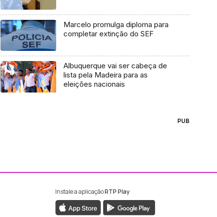
Marcelo promulga diploma para
completar extinção do SEF
Albuquerque vai ser cabeça de
lista pela Madeira para as
eleições nacionais
PUB
Instale a aplicação
RTP Play
ebook da RTP Madeira
nstagram da RTP Madeira