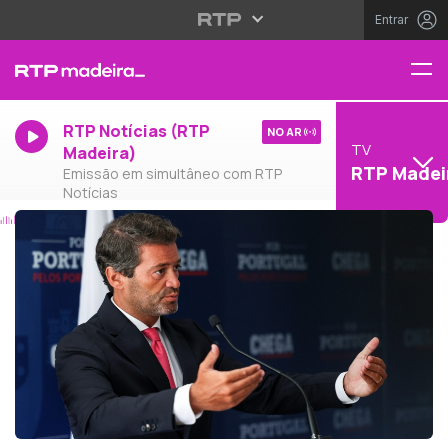
Entrar
RTP Notícias (RTP
NO AR
TV
Madeira)
RTP Madei
Emissão em simultâneo com RTP
Notícias