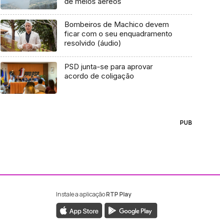
de meios aéreos
Bombeiros de Machico devem
ficar com o seu enquadramento
resolvido (áudio)
PSD junta-se para aprovar
acordo de coligação
PUB
Instale a aplicação
RTP Play
ebook da RTP Madeira
nstagram da RTP Madeira