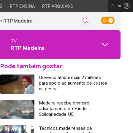
G
RTP ENSINA
RTP ARQUIVOS
Entrar
+ RTP Madeira
TV
RTP Madeira
Pode também gostar
Governo atribui mais 2 milhões
para apoio ao aumento de custos
na pesca
Madeira recebe primeiro
adiantamento do Fundo
Solidariedade UE
Técnicos madeirenses de