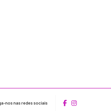
Aceder ao Fac
Aceder ao I
ga-nos nas redes sociais