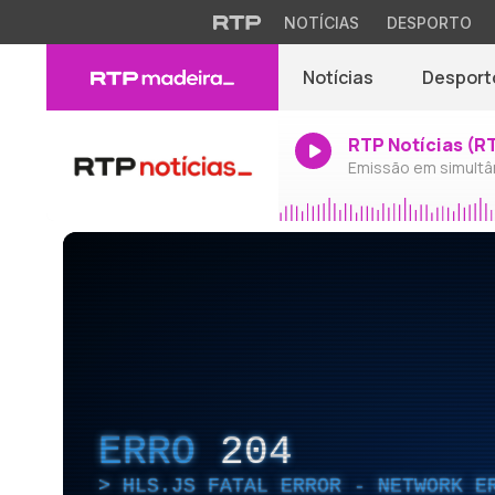
NOTÍCIAS
DESPORTO
Notícias
Desport
RTP Notícias (R
Emissão em simultâ
ERRO
204
HLS.JS FATAL ERROR - NETWORK E