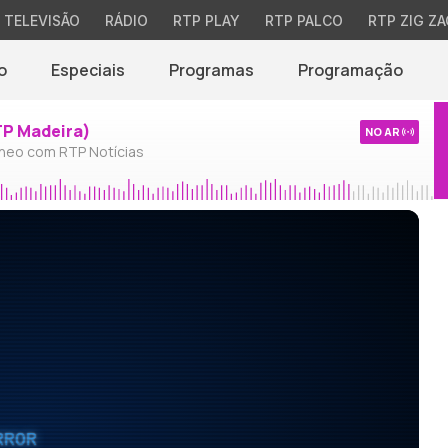
TELEVISÃO
RÁDIO
RTP PLAY
RTP PALCO
RTP ZIG ZA
o
Especiais
Programas
Programação
TP Madeira)
NO AR
neo com RTP Notícias
RROR