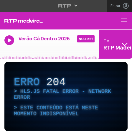
Entrar
Verão Cá Dentro 2026
NO AR
TV
RTP Madei
ERRO
204
HLS.JS FATAL ERROR - NETWORK
ERROR
ESTE CONTEÚDO ESTÁ NESTE
MOMENTO INDISPONÍVEL