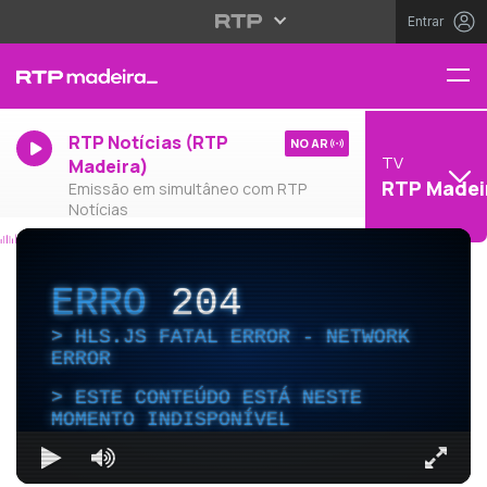
Entrar
RTP Notícias (RTP
NO AR
TV
Madeira)
RTP Madei
Emissão em simultâneo com RTP
Notícias
ERRO
204
HLS.JS FATAL ERROR - NETWORK
ERROR
ESTE CONTEÚDO ESTÁ NESTE
MOMENTO INDISPONÍVEL