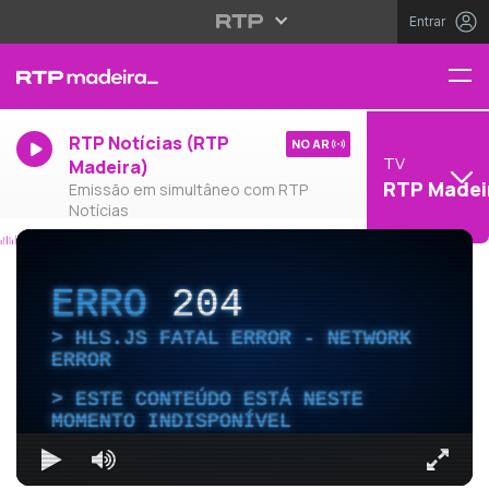
Entrar
RTP Notícias (RTP
NO AR
TV
Madeira)
RTP Madei
Emissão em simultâneo com RTP
Notícias
ERRO
204
HLS.JS FATAL ERROR - NETWORK
ERROR
ESTE CONTEÚDO ESTÁ NESTE
MOMENTO INDISPONÍVEL