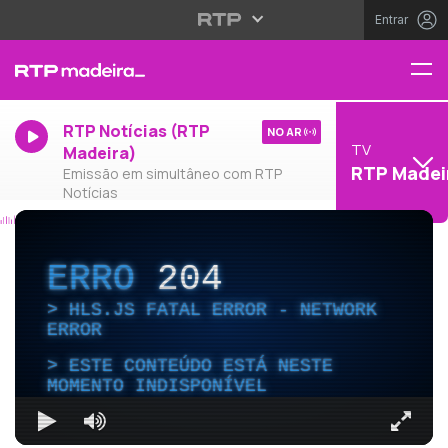
Entrar
RTP Notícias (RTP
NO AR
TV
Madeira)
RTP Madei
Emissão em simultâneo com RTP
Notícias
ERRO
204
HLS.JS FATAL ERROR - NETWORK
ERROR
ESTE CONTEÚDO ESTÁ NESTE
MOMENTO INDISPONÍVEL