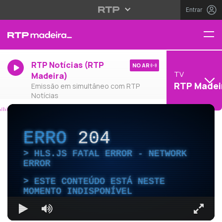
Entrar
RTP Notícias (RTP
NO AR
TV
Madeira)
RTP Madei
Emissão em simultâneo com RTP
Notícias
ERRO
204
HLS.JS FATAL ERROR - NETWORK
ERROR
ESTE CONTEÚDO ESTÁ NESTE
MOMENTO INDISPONÍVEL