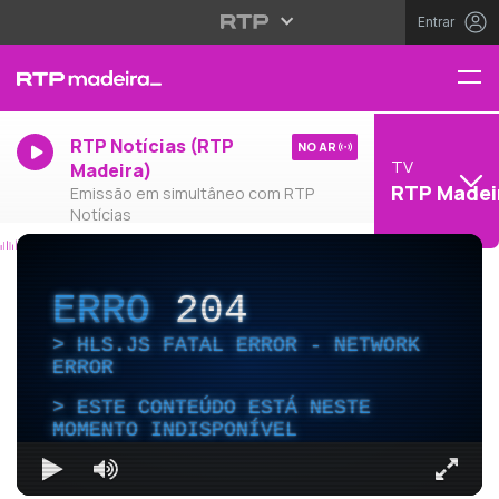
Entrar
RTP Notícias (RTP
NO AR
TV
Madeira)
RTP Madei
Emissão em simultâneo com RTP
Notícias
ERRO
204
HLS.JS FATAL ERROR - NETWORK
ERROR
ESTE CONTEÚDO ESTÁ NESTE
MOMENTO INDISPONÍVEL