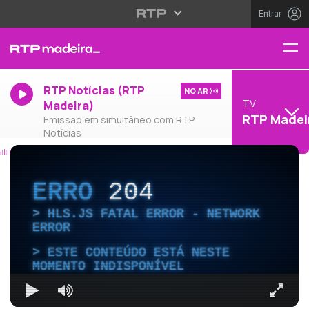
Entrar
RTP Notícias (RTP
NO AR
TV
Madeira)
RTP Madei
Emissão em simultâneo com RTP
Notícias
ERRO
204
HLS.JS FATAL ERROR - NETWORK
ERROR
ESTE CONTEÚDO ESTÁ NESTE
MOMENTO INDISPONÍVEL