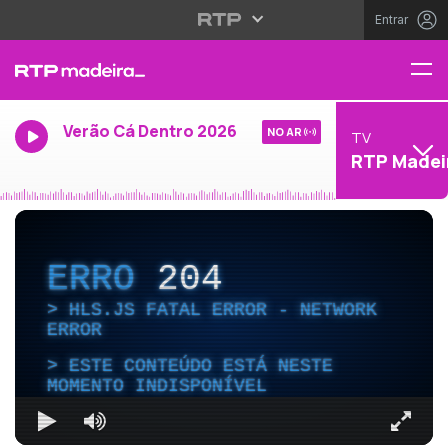
Entrar
Verão Cá Dentro 2026
NO AR
TV
RTP Madei
ERRO
204
HLS.JS FATAL ERROR - NETWORK
ERROR
ESTE CONTEÚDO ESTÁ NESTE
MOMENTO INDISPONÍVEL