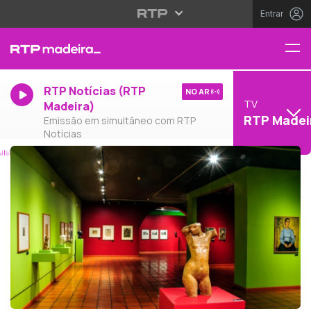
Entrar
RTP Notícias (RTP
NO AR
TV
Madeira)
RTP Madei
Emissão em simultâneo com RTP
Notícias