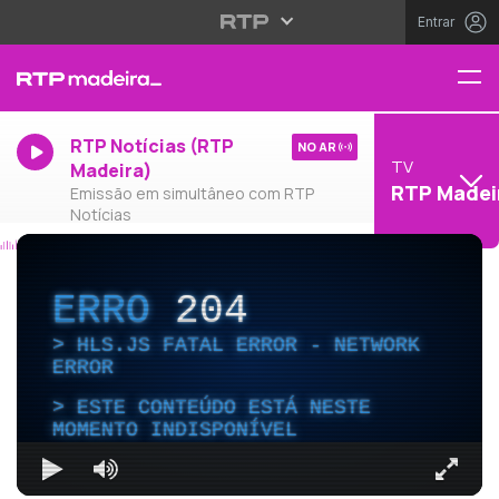
Entrar
RTP Notícias (RTP
NO AR
TV
Madeira)
RTP Madei
Emissão em simultâneo com RTP
Notícias
ERRO
204
HLS.JS FATAL ERROR - NETWORK
ERROR
ESTE CONTEÚDO ESTÁ NESTE
MOMENTO INDISPONÍVEL