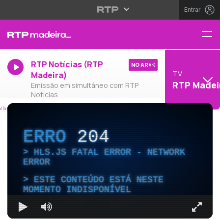
Entrar
RTP Notícias (RTP
NO AR
TV
Madeira)
RTP Madei
Emissão em simultâneo com RTP
Notícias
ERRO
204
HLS.JS FATAL ERROR - NETWORK
ERROR
ESTE CONTEÚDO ESTÁ NESTE
MOMENTO INDISPONÍVEL