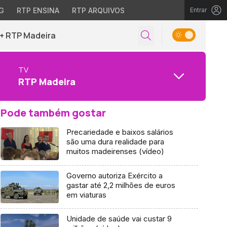
G
RTP ENSINA
RTP ARQUIVOS
Entrar
+ RTP Madeira
TV
RTP Madeira
Pode também gostar
Precariedade e baixos salários
são uma dura realidade para
muitos madeirenses (vídeo)
Governo autoriza Exército a
gastar até 2,2 milhões de euros
em viaturas
Unidade de saúde vai custar 9