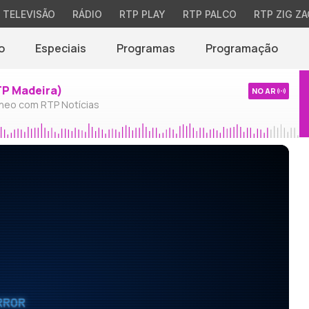
TELEVISÃO
RÁDIO
RTP PLAY
RTP PALCO
RTP ZIG ZA
o
Especiais
Programas
Programação
TP Madeira)
NO AR
neo com RTP Notícias
RROR