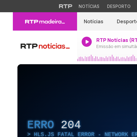
NOTÍCIAS
DESPORTO
Notícias
Desport
RTP Notícias (R
Emissão em simultâ
ERRO
204
HLS.JS FATAL ERROR - NETWORK E