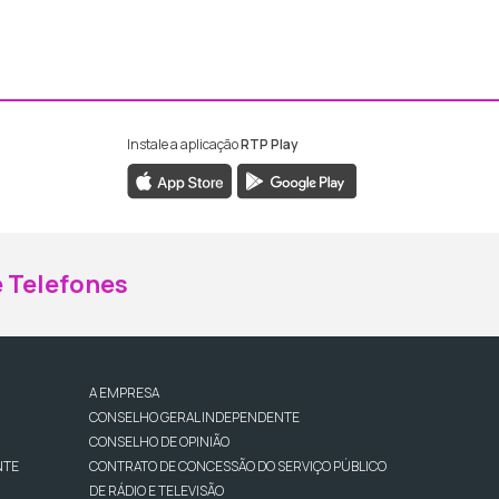
Instale a aplicação
RTP Play
ebook da RTP Madeira
nstagram da RTP Madeira
 Telefones
A EMPRESA
CONSELHO GERAL INDEPENDENTE
CONSELHO DE OPINIÃO
NTE
CONTRATO DE CONCESSÃO DO SERVIÇO PÚBLICO
DE RÁDIO E TELEVISÃO