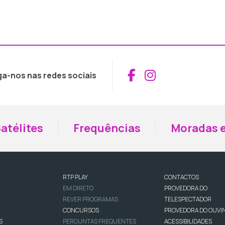
Aceder ao Fac
Aceder ao I
ga-nos nas redes sociais
atélites
Frequências
Moradas e
RTP PLAY
CONTACTOS
EM DIRETO
PROVEDORA DO
REVER PROGRAMAS
TELESPECTADOR
CONCURSOS
PROVEDORA DO OUVI
S
PERGUNTAS FREQUENTES
ACESSIBILIDADES