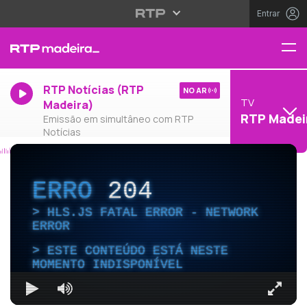
Entrar
RTP Notícias (RTP
NO AR
TV
Madeira)
RTP Madei
Emissão em simultâneo com RTP
Notícias
ERRO
204
HLS.JS FATAL ERROR - NETWORK
ERROR
ESTE CONTEÚDO ESTÁ NESTE
MOMENTO INDISPONÍVEL