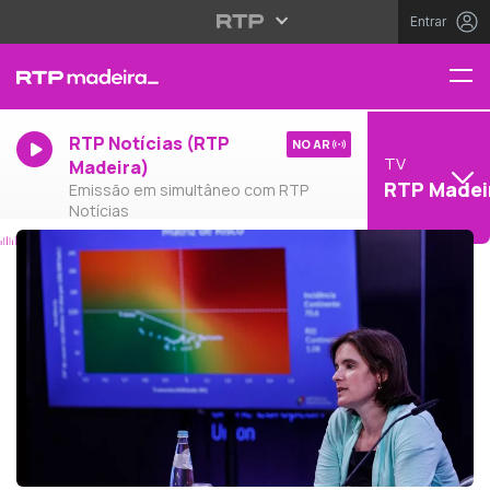
Entrar
RTP Notícias (RTP
NO AR
TV
Madeira)
RTP Madei
Emissão em simultâneo com RTP
Notícias