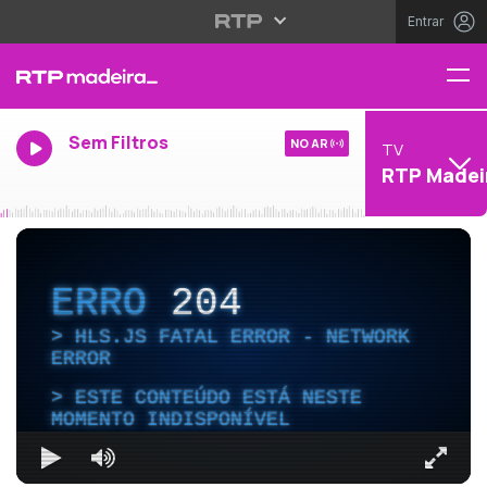
Entrar
Sem Filtros
NO AR
TV
RTP Madei
ERRO
204
HLS.JS FATAL ERROR - NETWORK
ERROR
ESTE CONTEÚDO ESTÁ NESTE
MOMENTO INDISPONÍVEL