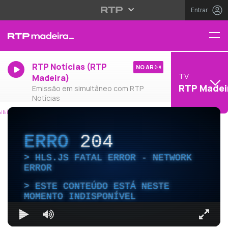
Entrar
RTP Notícias (RTP
NO AR
TV
Madeira)
RTP Madei
Emissão em simultâneo com RTP
Notícias
ERRO
204
HLS.JS FATAL ERROR - NETWORK
ERROR
ESTE CONTEÚDO ESTÁ NESTE
MOMENTO INDISPONÍVEL