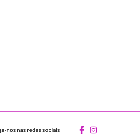
Aceder ao Fac
Aceder ao I
ga-nos nas redes sociais