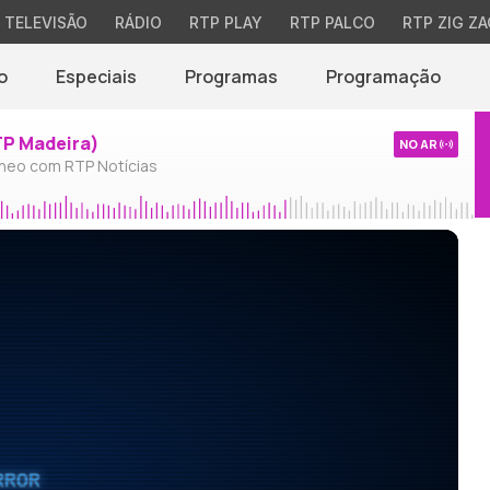
TELEVISÃO
RÁDIO
RTP PLAY
RTP PALCO
RTP ZIG ZA
o
Especiais
Programas
Programação
TP Madeira)
NO AR
neo com RTP Notícias
RROR