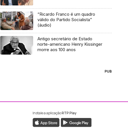
“Ricardo Franco é um quadro
válido do Partido Socialista”
(áudio)
Antigo secretário de Estado
norte-americano Henry Kissinger
morre aos 100 anos
PUB
Instale a aplicação
RTP Play
ebook da RTP Madeira
nstagram da RTP Madeira