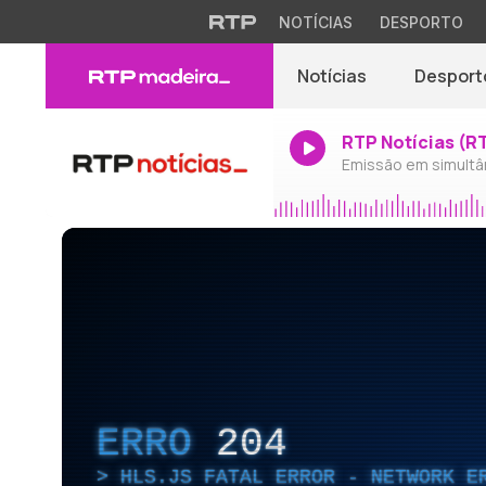
NOTÍCIAS
DESPORTO
Notícias
Desport
RTP Notícias (R
Emissão em simultâ
ERRO
204
HLS.JS FATAL ERROR - NETWORK E