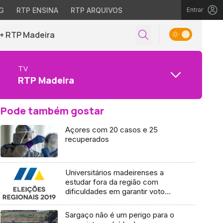
G
RTP ENSINA
RTP ARQUIVOS
Entrar
+ RTP Madeira
TV
RTP Madeira
Pode também gostar
Açores com 20 casos e 25
recuperados
Universitários madeirenses a
estudar fora da região com
dificuldades em garantir voto
antecipado
Sargaço não é um perigo para o