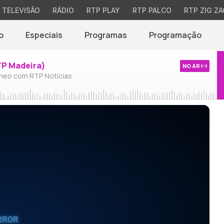
TELEVISÃO
RÁDIO
RTP PLAY
RTP PALCO
RTP ZIG ZA
o
Especiais
Programas
Programação
TP Madeira)
NO AR
neo com RTP Notícias
RROR