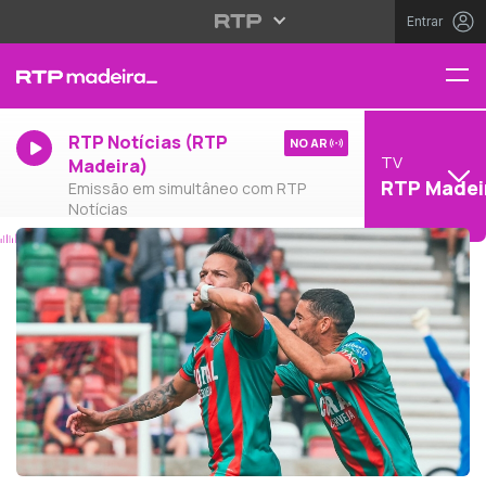
Entrar
RTP Notícias (RTP
NO AR
TV
Madeira)
RTP Madei
Emissão em simultâneo com RTP
Notícias