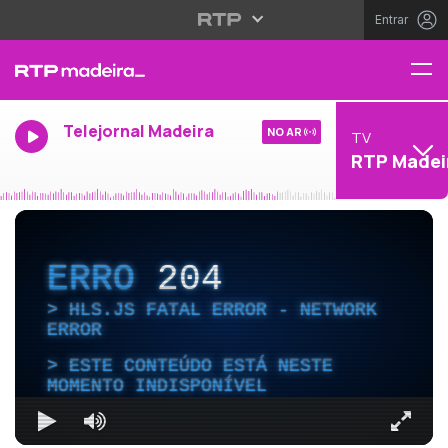
Entrar
Telejornal Madeira
NO AR
TV
RTP Madei
ERRO
204
HLS.JS FATAL ERROR - NETWORK
ERROR
ESTE CONTEÚDO ESTÁ NESTE
MOMENTO INDISPONÍVEL