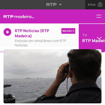
Entrar
RTP Notícias (RTP
NO AR
TV
Madeira)
RTP Madei
Emissão em simultâneo com RTP
Notícias