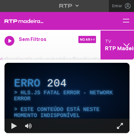
Entrar
Sem Filtros
NO AR
TV
RTP Madei
ERRO
204
HLS.JS FATAL ERROR - NETWORK
ERROR
ESTE CONTEÚDO ESTÁ NESTE
MOMENTO INDISPONÍVEL