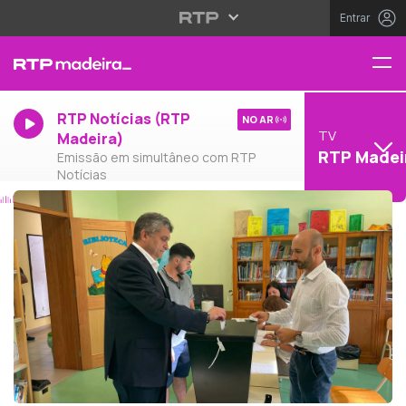
Entrar
RTP Notícias (RTP
NO AR
TV
Madeira)
RTP Madei
Emissão em simultâneo com RTP
Notícias