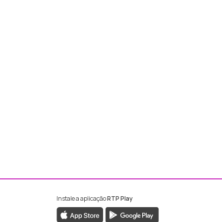
Instale a aplicação
RTP Play
ebook da RTP Madeira
nstagram da RTP Madeira