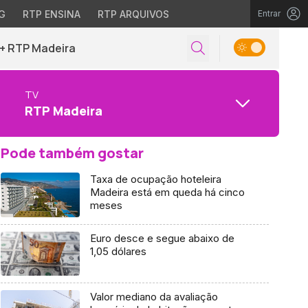
G
RTP ENSINA
RTP ARQUIVOS
Entrar
+ RTP Madeira
TV
RTP Madeira
Pode também gostar
Taxa de ocupação hoteleira
Madeira está em queda há cinco
meses
Euro desce e segue abaixo de
1,05 dólares
Valor mediano da avaliação