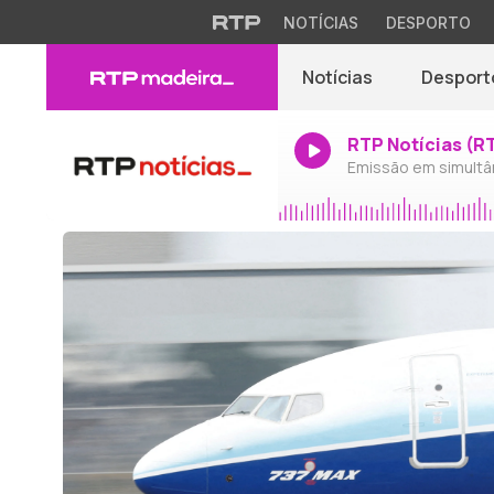
NOTÍCIAS
DESPORTO
Notícias
Desport
RTP Notícias (R
Emissão em simultâ