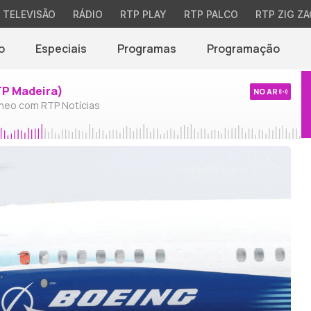
TELEVISÃO
RÁDIO
RTP PLAY
RTP PALCO
RTP ZIG ZA
o
Especiais
Programas
Programação
TP Madeira)
NO AR
neo com RTP Notícias