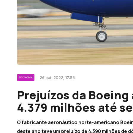
26 out, 2022, 17:53
ECONOMIA
Prejuízos da Boeing
4.379 milhões até s
O fabricante aeronáutico norte-americano Boein
deste ano teve um prejuízo de 4.390 milhões de dó