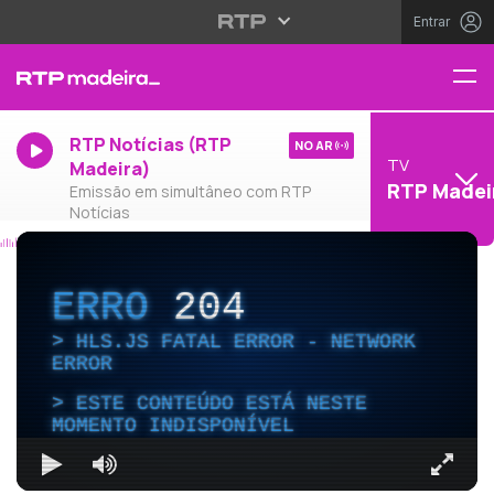
Entrar
RTP Notícias (RTP
NO AR
TV
Madeira)
RTP Madei
Emissão em simultâneo com RTP
Notícias
ERRO
204
HLS.JS FATAL ERROR - NETWORK
ERROR
ESTE CONTEÚDO ESTÁ NESTE
MOMENTO INDISPONÍVEL