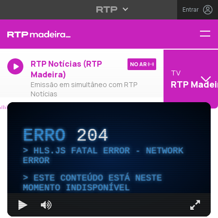
Entrar
RTP Notícias (RTP
NO AR
TV
Madeira)
RTP Madei
Emissão em simultâneo com RTP
Notícias
ERRO
204
HLS.JS FATAL ERROR - NETWORK
ERROR
ESTE CONTEÚDO ESTÁ NESTE
MOMENTO INDISPONÍVEL