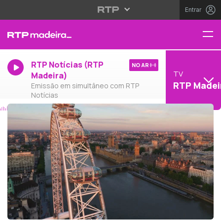
Entrar
RTP Notícias (RTP
NO AR
TV
Madeira)
RTP Madei
Emissão em simultâneo com RTP
Notícias