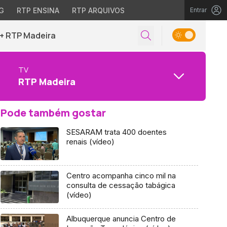
G
RTP ENSINA
RTP ARQUIVOS
Entrar
+ RTP Madeira
TV
RTP Madeira
Pode também gostar
SESARAM trata 400 doentes
renais (vídeo)
Centro acompanha cinco mil na
consulta de cessação tabágica
(vídeo)
Albuquerque anuncia Centro de