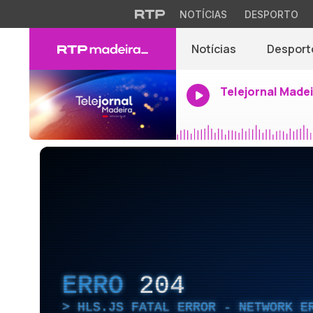
NOTÍCIAS
DESPORTO
Notícias
Desport
Telejornal Made
ERRO
204
HLS.JS FATAL ERROR - NETWORK E