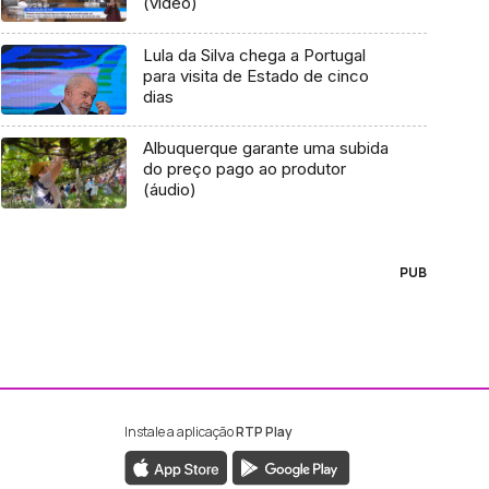
(vídeo)
Lula da Silva chega a Portugal
para visita de Estado de cinco
dias
Albuquerque garante uma subida
do preço pago ao produtor
(áudio)
PUB
Instale a aplicação
RTP Play
ebook da RTP Madeira
nstagram da RTP Madeira