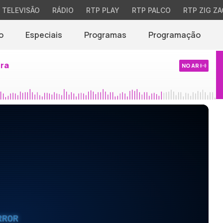
TELEVISÃO
RÁDIO
RTP PLAY
RTP PALCO
RTP ZIG ZA
o
Especiais
Programas
Programação
ira
NO AR
RROR