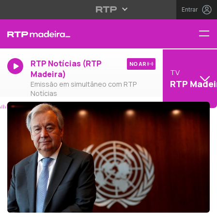
Entrar
RTP Notícias (RTP
NO AR
TV
Madeira)
RTP Madei
Emissão em simultâneo com RTP
Notícias