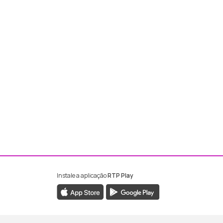
Instale a aplicação
RTP Play
ebook da RTP Madeira
nstagram da RTP Madeira