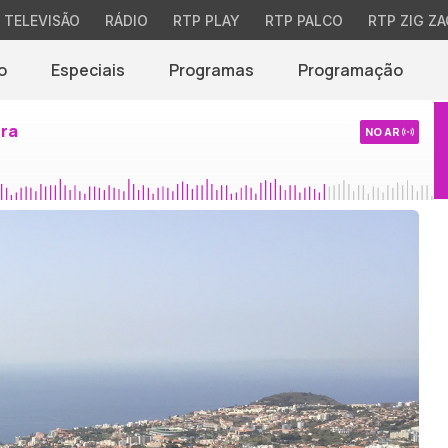
TELEVISÃO
RÁDIO
RTP PLAY
RTP PALCO
RTP ZIG ZA
o
Especiais
Programas
Programação
ira
NO AR