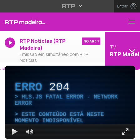
Entrar
RTP Notícias (RTP
NO AR
TV
Madeira)
RTP Madei
Emissão em simultâneo com RTP
Notícias
ERRO
204
HLS.JS FATAL ERROR - NETWORK
ERROR
ESTE CONTEÚDO ESTÁ NESTE
MOMENTO INDISPONÍVEL