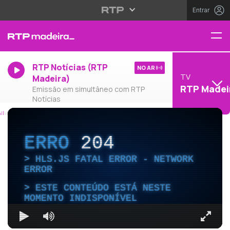
Entrar
RTP Notícias (RTP
NO AR
TV
Madeira)
RTP Madei
Emissão em simultâneo com RTP
Notícias
ERRO
204
HLS.JS FATAL ERROR - NETWORK
ERROR
ESTE CONTEÚDO ESTÁ NESTE
MOMENTO INDISPONÍVEL