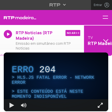
Entrar
RTP Notícias (RTP
NO AR
TV
Madeira)
RTP Madei
Emissão em simultâneo com RTP
Notícias
ERRO
204
HLS.JS FATAL ERROR - NETWORK
ERROR
ESTE CONTEÚDO ESTÁ NESTE
MOMENTO INDISPONÍVEL