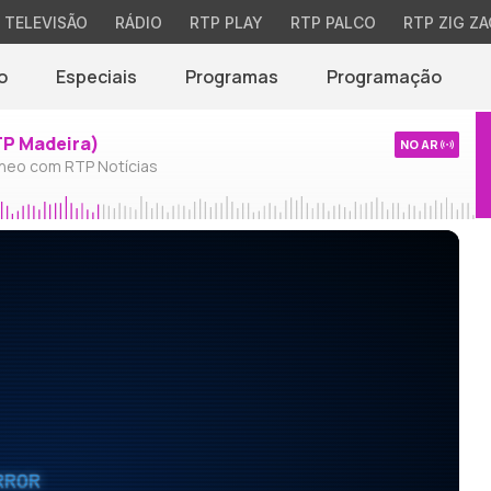
TELEVISÃO
RÁDIO
RTP PLAY
RTP PALCO
RTP ZIG ZA
o
Especiais
Programas
Programação
TP Madeira)
NO AR
neo com RTP Notícias
RROR