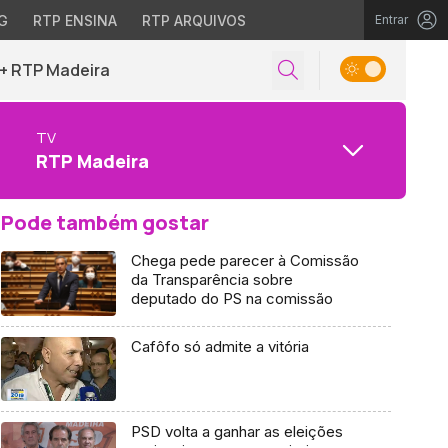
G
RTP ENSINA
RTP ARQUIVOS
Entrar
+ RTP Madeira
TV
RTP Madeira
Pode também gostar
Chega pede parecer à Comissão
da Transparência sobre
deputado do PS na comissão
Cafôfo só admite a vitória
PSD volta a ganhar as eleições