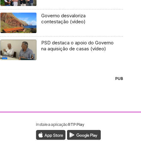
Governo desvaloriza
contestação (vídeo)
PSD destaca o apoio do Governo
na aquisição de casas (vídeo)
PUB
Instale a aplicação
RTP Play
ebook da RTP Madeira
nstagram da RTP Madeira