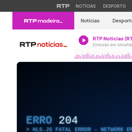
NOTÍCIAS
DESPORTO
Notícias
Desport
RTP Notícias (R
Emissão em simultâ
ERRO
204
HLS.JS FATAL ERROR - NETWORK E