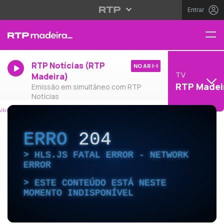
Entrar
RTP Notícias (RTP
NO AR
TV
Madeira)
RTP Madei
Emissão em simultâneo com RTP
Notícias
ERRO
204
HLS.JS FATAL ERROR - NETWORK
ERROR
ESTE CONTEÚDO ESTÁ NESTE
MOMENTO INDISPONÍVEL