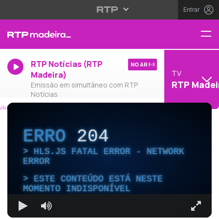
Entrar
RTP Notícias (RTP
NO AR
TV
Madeira)
RTP Madei
Emissão em simultâneo com RTP
Notícias
ERRO
204
HLS.JS FATAL ERROR - NETWORK
ERROR
ESTE CONTEÚDO ESTÁ NESTE
MOMENTO INDISPONÍVEL