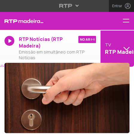
Entrar
RTP Notícias (RTP
NO AR
TV
Madeira)
RTP Madei
Emissão em simultâneo com RTP
Notícias