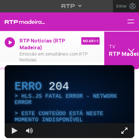
Entrar
RTP Notícias (RTP
NO AR
TV
Madeira)
RTP Madei
Emissão em simultâneo com RTP
Notícias
ERRO
204
HLS.JS FATAL ERROR - NETWORK
ERROR
ESTE CONTEÚDO ESTÁ NESTE
MOMENTO INDISPONÍVEL