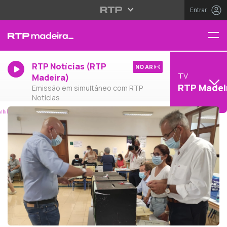
Entrar
RTP Notícias (RTP
NO AR
TV
Madeira)
RTP Madei
Emissão em simultâneo com RTP
Notícias