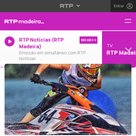
Entrar
RTP Notícias (RTP
NO AR
TV
Madeira)
RTP Madei
Emissão em simultâneo com RTP
Notícias