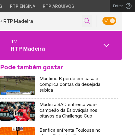
G
RTP ENSINA
RTP ARQUIVOS
Entrar
+ RTP Madeira
TV
RTP Madeira
Pode também gostar
Maritimo B perde em casa e
complica contas da desejada
subida
Madeira SAD enfrenta vice-
campeão da Eslováquia nos
oitavos da Challenge Cup
Benfica enfrenta Toulouse no