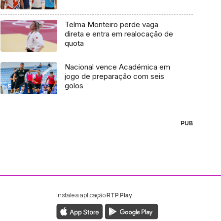
Telma Monteiro perde vaga
direta e entra em realocação de
quota
Nacional vence Académica em
jogo de preparação com seis
golos
PUB
Instale a aplicação
RTP Play
ebook da RTP Madeira
nstagram da RTP Madeira