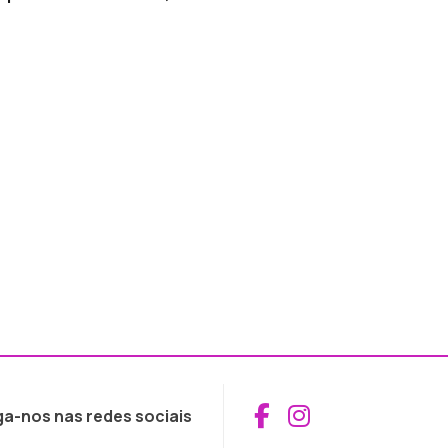
Aceder ao Fac
Aceder ao I
ga-nos nas redes sociais