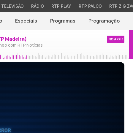
TELEVISÃO
RÁDIO
RTP PLAY
RTP PALCO
RTP ZIG ZA
o
Especiais
Programas
Programação
TP Madeira)
NO AR
neo com RTP Notícias
RROR