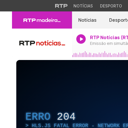
NOTÍCIAS
DESPORTO
Notícias
Desport
RTP Notícias (R
Emissão em simultâ
ERRO
204
HLS.JS FATAL ERROR - NETWORK E