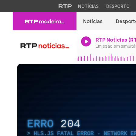
NOTÍCIAS
DESPORTO
Notícias
Desport
RTP Notícias (R
Emissão em simultâ
ERRO
204
HLS.JS FATAL ERROR - NETWORK E