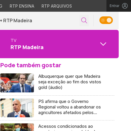
G
RTP ENSINA
RTP ARQUIVOS
Entrar
+ RTP Madeira
TV
RTP Madeira
Pode também gostar
Albuquerque quer que Madeira
seja exceção ao fim dos vistos
gold (áudio)
PS afirma que o Governo
Regional voltou a abandonar os
agricultores afetados pelos
incêndios
Acessos condicionados ao