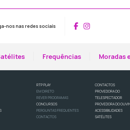
Aceder ao Fac
Aceder ao I
ga-nos nas redes sociais
atélites
Frequências
Moradas e
RTP PLAY
CONTACTOS
EM DIRETO
PROVEDORA DO
REVER PROGRAMAS
TELESPECTADOR
CONCURSOS
PROVEDORA DO OUVI
S
PERGUNTAS FREQUENTES
ACESSIBILIDADES
CONTACTOS
SATÉLITES