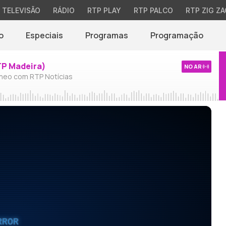
TELEVISÃO
RÁDIO
RTP PLAY
RTP PALCO
RTP ZIG ZA
o
Especiais
Programas
Programação
TP Madeira)
NO AR
neo com RTP Notícias
RROR