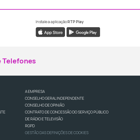
Instale a aplicação
RTP Play
ebook da RTP Madeira
nstagram da RTP Madeira
 Telefones
A EMPRESA
CONSELHO GERAL INDEPENDENTE
CONSELHO DE OPINIÃO
NTE
CONTRATO DE CONCESSÃO DO SERVIÇO PÚBLICO
DE RÁDIO E TELEVISÃO
RGPD
GESTÃO DAS DEFINIÇÕES DE COOKIES