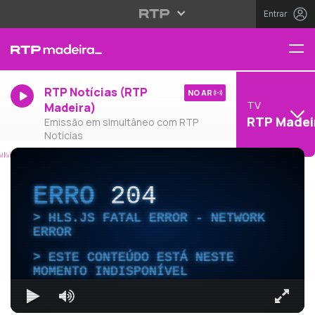
Entrar
RTP Notícias (RTP
NO AR
TV
Madeira)
RTP Madei
Emissão em simultâneo com RTP
Notícias
ERRO
204
HLS.JS FATAL ERROR - NETWORK
ERROR
ESTE CONTEÚDO ESTÁ NESTE
MOMENTO INDISPONÍVEL